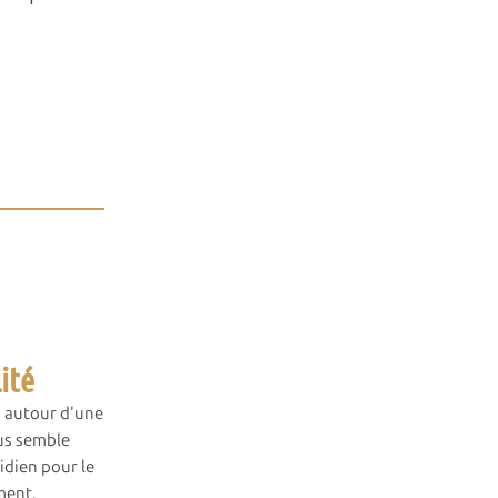
r Sylvain Bordier
Photo par
ité
s autour d'une
us semble
dien pour le
ment.