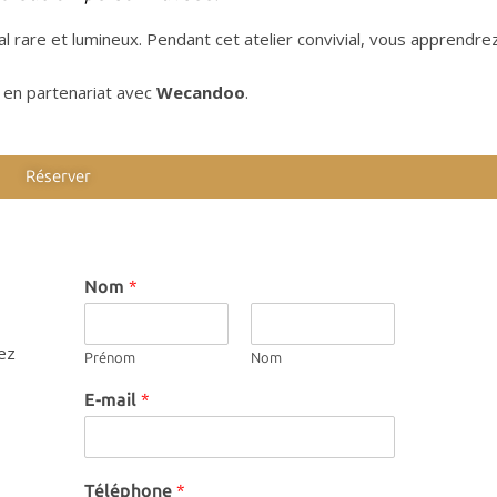
nal rare et lumineux. Pendant cet atelier convivial, vous apprendre
 en partenariat avec
Wecandoo
.
Réserver
Nom
*
ez
Prénom
Nom
*
E-mail
*
E
-
m
a
Téléphone
*