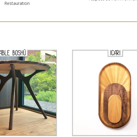
✓
Restauration
TABLE BOSHŪ
APPLIQUE ICARI
BUREAU RÊ
RÉALISATION SUR MESURE D