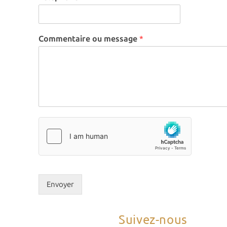
i
l
*
Commentaire ou message
*
Envoyer
Suivez-nous