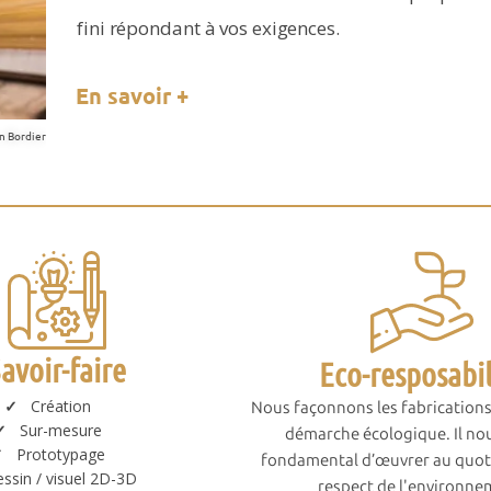
fini répondant à vos exigences.
En savoir +
in Bordier
Photo par atelie
avoir-faire
Eco-resposabil
✓
Création
Nous façonnons les fabrication
✓
Sur-mesure
démarche écologique. Il no
✓
Prototypage
fondamental d’œuvrer au quoti
ssin / visuel 2D-3D
respect de l'environne